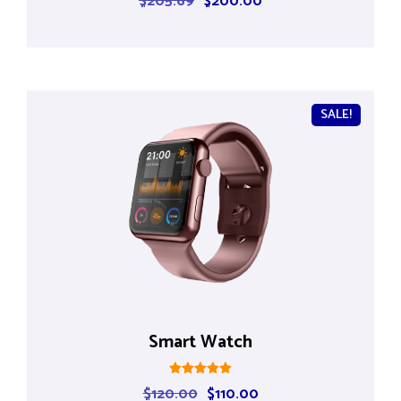
$
205.69
$
200.00
5.00
out of 5
SALE!
Smart Watch
Rated
$
120.00
$
110.00
5.00