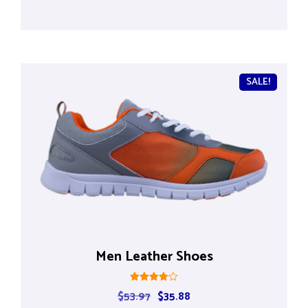
out of 5
SALE!
Men Leather Shoes
Rated
$
53.97
$
35.88
4.00
out of 5