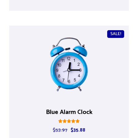
SALE!
Blue Alarm Clock
Rated
$
53.97
$
35.88
5.00
out of 5