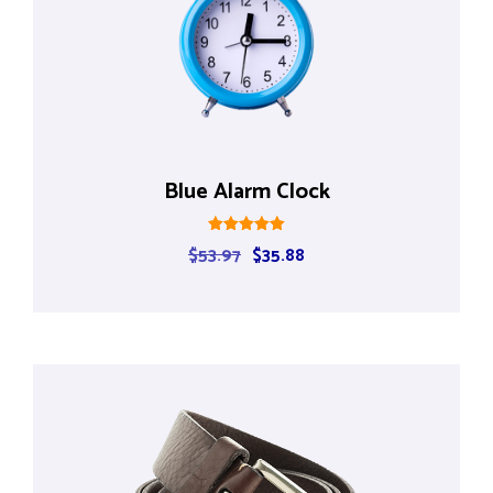
Blue Alarm Clock
Rated
$
53.97
$
35.88
5.00
out of 5