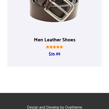
Men Leather Shoes
Rated
$
35.88
5.00
out of 5
Design and Develop by Ovatheme