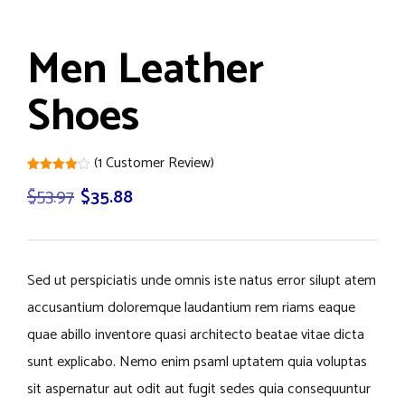
Men Leather
Shoes
(
1
Customer Review)
Rated
1
$
53.97
$
35.88
4.00
out
of 5
based
on
customer
rating
Sed ut perspiciatis unde omnis iste natus error silupt atem
accusantium doloremque laudantium rem riams eaque
quae abillo inventore quasi architecto beatae vitae dicta
sunt explicabo. Nemo enim psaml uptatem quia voluptas
sit aspernatur aut odit aut fugit sedes quia consequuntur