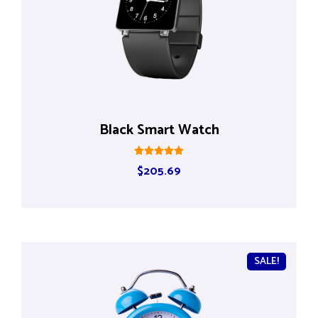
Black Smart Watch
Rated
$
205.69
5.00
out of 5
SALE!