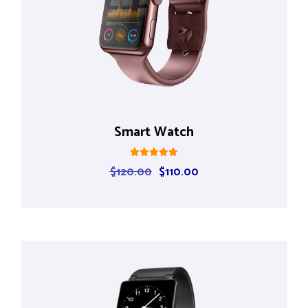
Smart Watch
Rated
$
120.00
$
110.00
5.00
out of 5