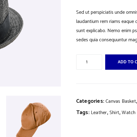
Sed ut perspiciatis unde omni
laudantium rem riams eaque qu
sunt explicabo. Nemo enim psa
sedes quia consequuntur mag
ADD TO 
Categories:
Canvas Basket
Tags:
,
,
Leather
Shirt
Watch