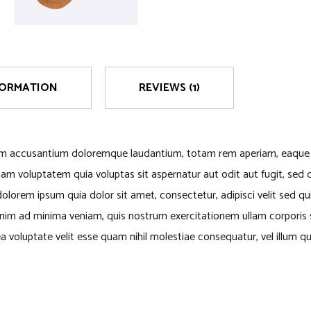
FORMATION
REVIEWS (1)
tem accusantium doloremque laudantium, totam rem aperiam, eaque ips
am voluptatem quia voluptas sit aspernatur aut odit aut fugit, sed
olorem ipsum quia dolor sit amet, consectetur, adipisci velit sed
m ad minima veniam, quis nostrum exercitationem ullam corporis su
a voluptate velit esse quam nihil molestiae consequatur, vel illum 