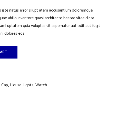
s iste natus error silupt atem accusantium doloremque
ae abillo inventore quasi architecto beatae vitae dicta
ml uptatem quia voluptas sit aspernatur aut odit aut fugit
ni dolores eos
CART
,
,
,
Cap
House Lights
Watch